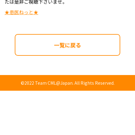
たは是非ご視聴下さいませ。
★患医ねっと★
一覧に戻る
©2022 Team CML@Japan. All Rights Reserved.